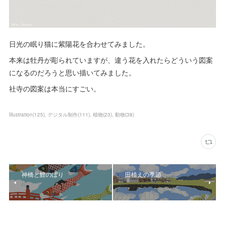
日光の眠り猫に紫陽花を合わせてみました。
本来は牡丹が彫られていますが、違う花を入れたらどういう図案
になるのだろうと思い描いてみました。
社寺の図案は本当にすごい。
Illustration
(
125
)
デジタル制作
(
111
)
植物
(
23
)
動物
(
38
)
神橋と鯉のぼり
田植えの季節