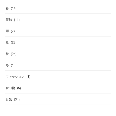
春
(
14
)
新緑
(
11
)
雨
(
7
)
夏
(
23
)
秋
(
24
)
冬
(
15
)
ファッション
(
3
)
食べ物
(
5
)
日光
(
34
)