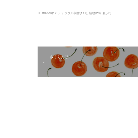
Illustration
(
125
)
デジタル制作
(
111
)
植物
(
23
)
夏
(
23
)
さくらんぼ