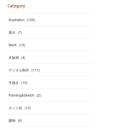
Category
Illustration
(
125
)
展示
(
7
)
Work
(
13
)
木版画
(
4
)
デジタル制作
(
111
)
手描き
(
13
)
Painting&Sketch
(
2
)
カット絵
(
13
)
建物
(
4
)