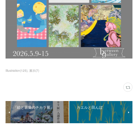
Illustration
(
125
)
展示
(
7
)
『絵と言葉のチカラ展』
カエルと田んぼ