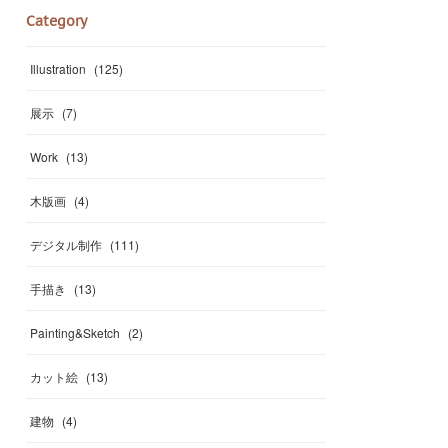
Category
Illustration
(
125
)
展示
(
7
)
Work
(
13
)
木版画
(
4
)
デジタル制作
(
111
)
手描き
(
13
)
Painting&Sketch
(
2
)
カット絵
(
13
)
建物
(
4
)