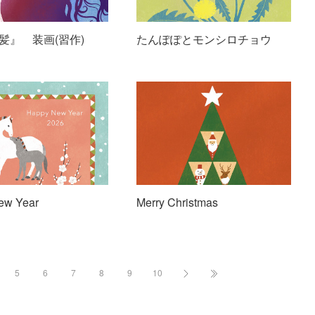
髪』 装画(習作)
たんぽぽとモンシロチョウ
ew Year
Merry Christmas
5
6
7
8
9
10