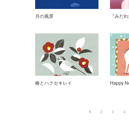
月の風景
『みだれ
椿とハクセキレイ
Happy N
1
2
3
4