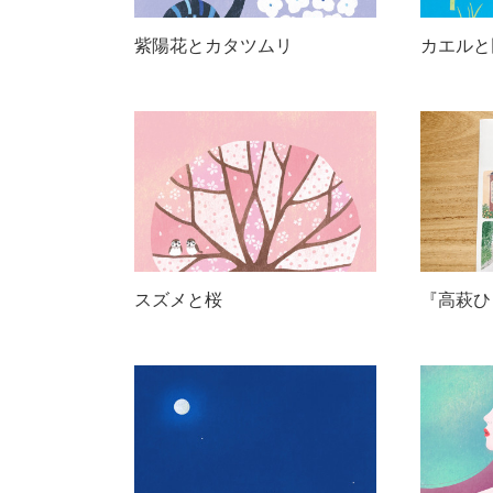
紫陽花とカタツムリ
カエルと
スズメと桜
『高萩ひ