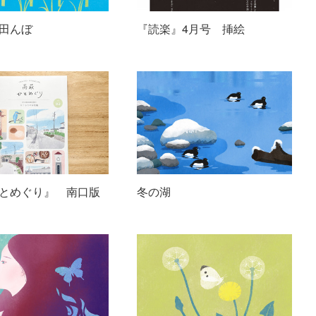
田んぼ
『読楽』4月号 挿絵
とめぐり』 南口版
冬の湖