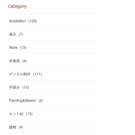
Category
Illustration
(
125
)
展示
(
7
)
Work
(
13
)
木版画
(
4
)
デジタル制作
(
111
)
手描き
(
13
)
Painting&Sketch
(
2
)
カット絵
(
13
)
建物
(
4
)