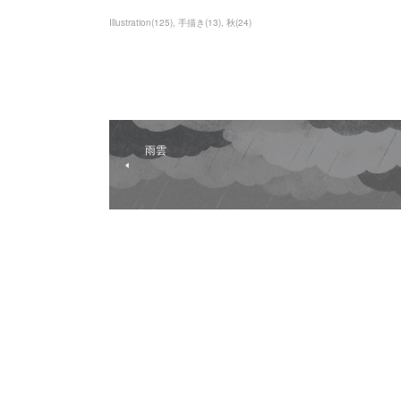
Illustration
(
125
)
手描き
(
13
)
秋
(
24
)
雨雲