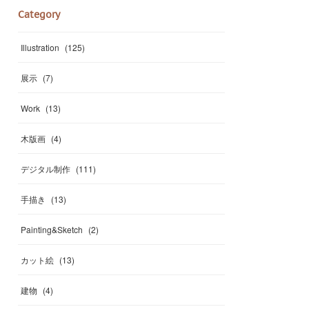
Category
Illustration
(
125
)
展示
(
7
)
Work
(
13
)
木版画
(
4
)
デジタル制作
(
111
)
手描き
(
13
)
Painting&Sketch
(
2
)
カット絵
(
13
)
建物
(
4
)