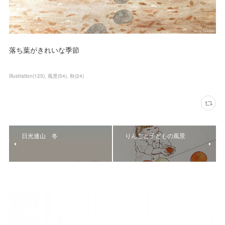
落ち葉がきれいな季節
Illustration
(
125
)
風景
(
54
)
秋
(
24
)
日光連山 冬
りんごと子どもの風景