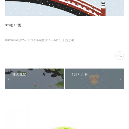
神橋と雪
Illustration
(
125
)
デジタル制作
(
111
)
冬
(
15
)
日光
(
34
)
蓮の風景
1月とさる