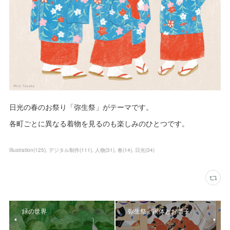
日光の春のお祭り「弥生祭」がテーマです。
各町ごとに異なる着物を見るのも楽しみのひとつです。
Illustration
(
125
)
デジタル制作
(
111
)
人物
(
31
)
春
(
14
)
日光
(
34
)
緑の世界
弥生祭 家体とお囃子