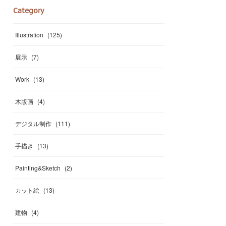
Category
Illustration
(
125
)
展示
(
7
)
Work
(
13
)
木版画
(
4
)
デジタル制作
(
111
)
手描き
(
13
)
Painting&Sketch
(
2
)
カット絵
(
13
)
建物
(
4
)