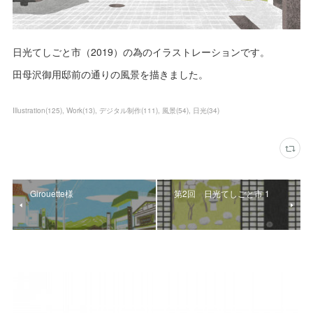
日光てしごと市（2019）の為のイラストレーションです。
田母沢御用邸前の通りの風景を描きました。
Illustration
(
125
)
Work
(
13
)
デジタル制作
(
111
)
風景
(
54
)
日光
(
34
)
Girouette様
第2回 日光てしごと市 1