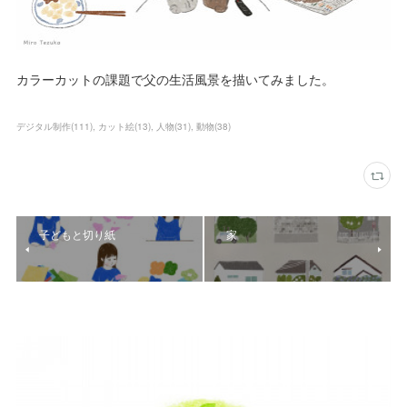
カラーカットの課題で父の生活風景を描いてみました。
デジタル制作
(
111
)
カット絵
(
13
)
人物
(
31
)
動物
(
38
)
子どもと切り紙
家