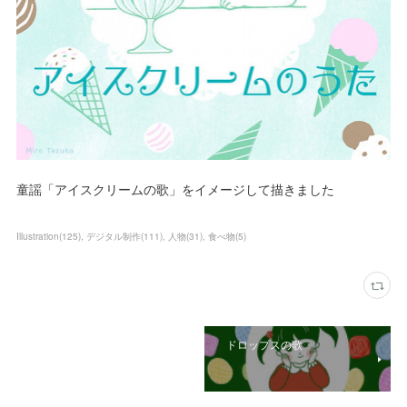
童謡「アイスクリームの歌」をイメージして描きました
Illustration
(
125
)
デジタル制作
(
111
)
人物
(
31
)
食べ物
(
5
)
ドロップスの歌