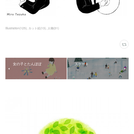
Illustration
(
125
)
カット絵
(
13
)
人物
(
31
)
女の子とたんぽぽ
スケート