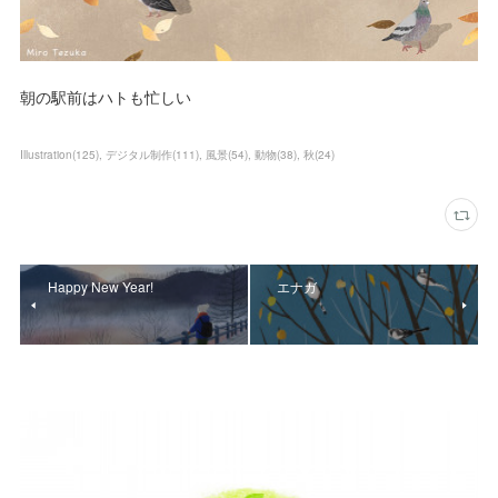
朝の駅前はハトも忙しい
Illustration
(
125
)
デジタル制作
(
111
)
風景
(
54
)
動物
(
38
)
秋
(
24
)
Happy New Year!
エナガ