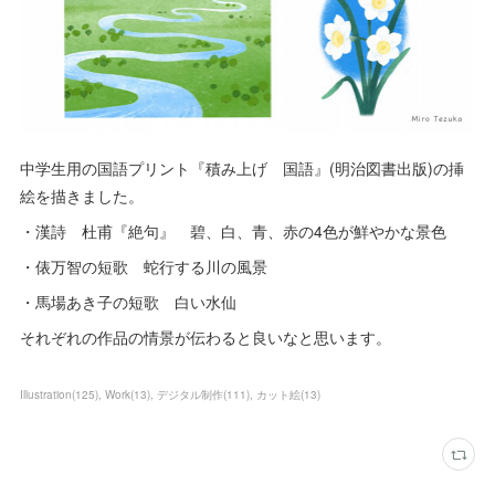
中学生用の国語プリント『積み上げ 国語』(明治図書出版)の挿
絵を描きました。
・漢詩 杜甫『絶句』 碧、白、青、赤の4色が鮮やかな景色
・俵万智の短歌 蛇行する川の風景
・馬場あき子の短歌 白い水仙
それぞれの作品の情景が伝わると良いなと思います。
Illustration
(
125
)
Work
(
13
)
デジタル制作
(
111
)
カット絵
(
13
)