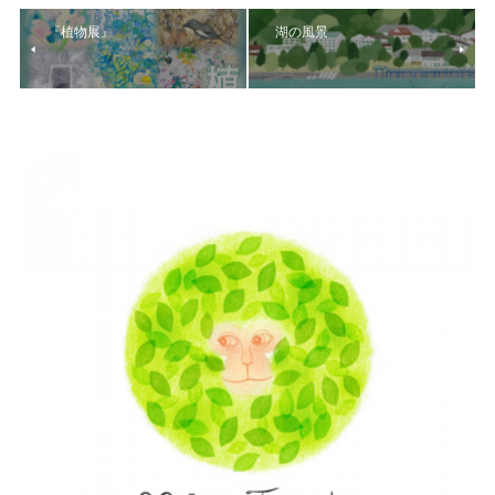
『植物展』
湖の風景