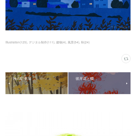
Illustration
(
125
)
デジタル制作
(
111
)
建物
(
4
)
風景
(
54
)
秋
(
24
)
秋の駐車場
彼岸花と蝶