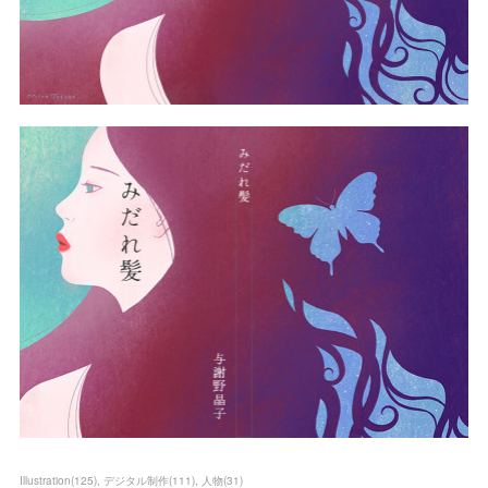
Illustration
(
125
)
デジタル制作
(
111
)
人物
(
31
)