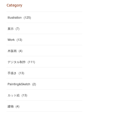
Category
Illustration
(
125
)
展示
(
7
)
Work
(
13
)
木版画
(
4
)
デジタル制作
(
111
)
手描き
(
13
)
Painting&Sketch
(
2
)
カット絵
(
13
)
建物
(
4
)