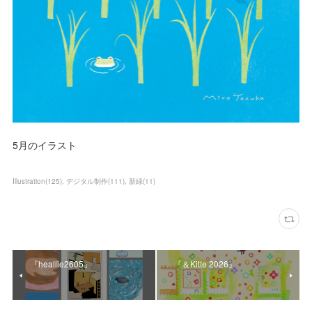
5月のイラスト
Illustration
(
125
)
デジタル制作
(
111
)
新緑
(
11
)
『heallie2605』
『＆Kitte 2026』