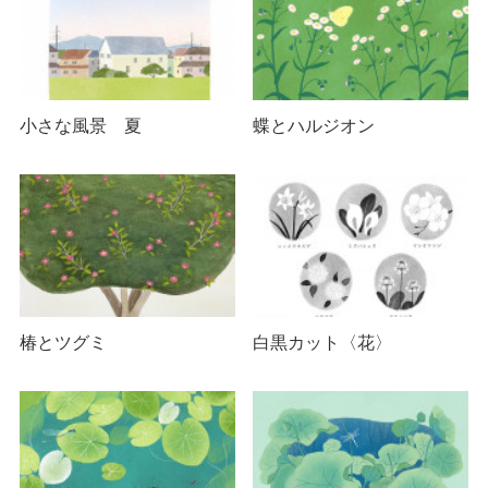
小さな風景 夏
蝶とハルジオン
椿とツグミ
白黒カット〈花〉