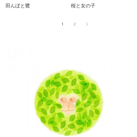
田んぼと鷺
桜と女の子
1
2