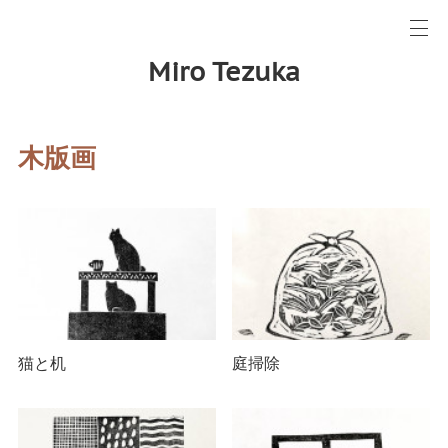
Miro Tezuka
木版画
猫と机
庭掃除