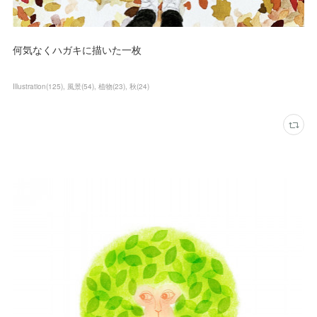
何気なくハガキに描いた一枚
Illustration
(
125
)
風景
(
54
)
植物
(
23
)
秋
(
24
)