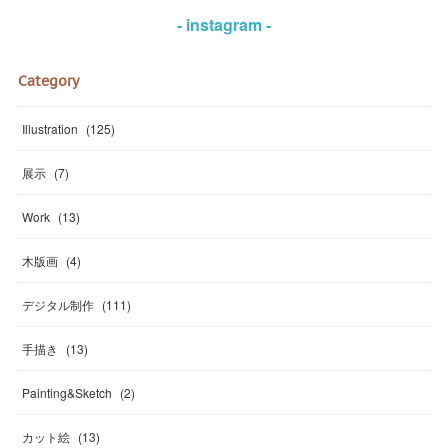
- instagram -
Category
Illustration
(
125
)
展示
(
7
)
Work
(
13
)
木版画
(
4
)
デジタル制作
(
111
)
手描き
(
13
)
Painting&Sketch
(
2
)
カット絵
(
13
)