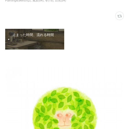
Painting&Sketch
(
2
)
風景
(
54
)
冬
(
15
)
日光
(
34
)
止まった時間、流れる時間