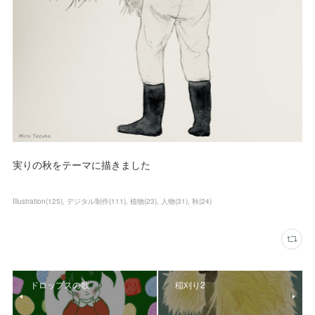
実りの秋をテーマに描きました
Illustration
(
125
)
デジタル制作
(
111
)
植物
(
23
)
人物
(
31
)
秋
(
24
)
ドロップスの歌
稲刈り2