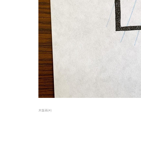
木版画
(
4
)