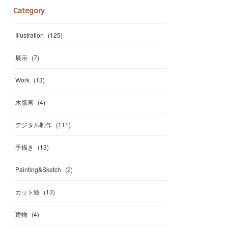
Category
Illustration
(
125
)
展示
(
7
)
Work
(
13
)
木版画
(
4
)
デジタル制作
(
111
)
手描き
(
13
)
Painting&Sketch
(
2
)
カット絵
(
13
)
建物
(
4
)