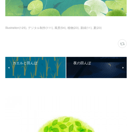
Illustration
(
125
)
デジタル制作
(
111
)
風景
(
54
)
植物
(
23
)
新緑
(
11
)
夏
(
23
)
カエルと田んぼ
夜の田んぼ