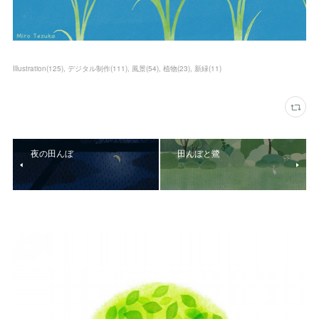
Illustration
(
125
)
デジタル制作
(
111
)
風景
(
54
)
植物
(
23
)
新緑
(
11
)
夜の田んぼ
田んぼと鷺