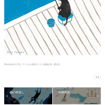
Illustration
(
125
)
デジタル制作
(
111
)
動物
(
38
)
夏
(
23
)
猫の餌探し
中禅寺湖