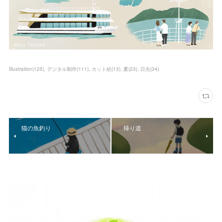
Illustration
(
125
)
デジタル制作
(
111
)
カット絵
(
13
)
夏
(
23
)
日光
(
34
)
猫の魚釣り
帰り道