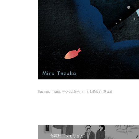
Illustration
(
125
)
デジタル制作
(
111
)
動物
(
38
)
夏
(
23
)
似顔絵〈タモリさん〉