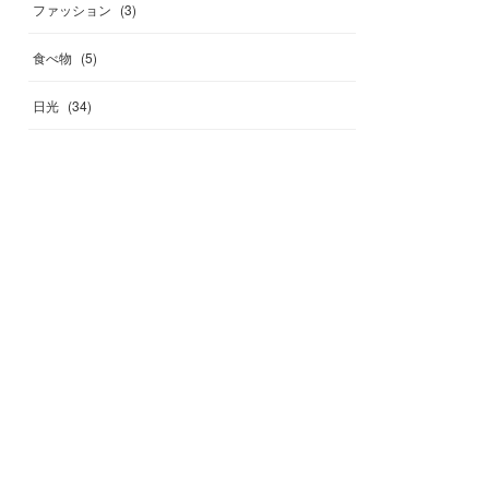
ファッション
(
3
)
食べ物
(
5
)
日光
(
34
)