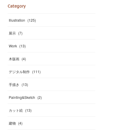
Category
Illustration
(
125
)
展示
(
7
)
Work
(
13
)
木版画
(
4
)
デジタル制作
(
111
)
手描き
(
13
)
Painting&Sketch
(
2
)
カット絵
(
13
)
建物
(
4
)