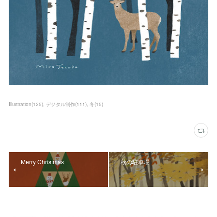
Illustration
(
125
)
デジタル制作
(
111
)
冬
(
15
)
Merry Christmas
秋の駐車場