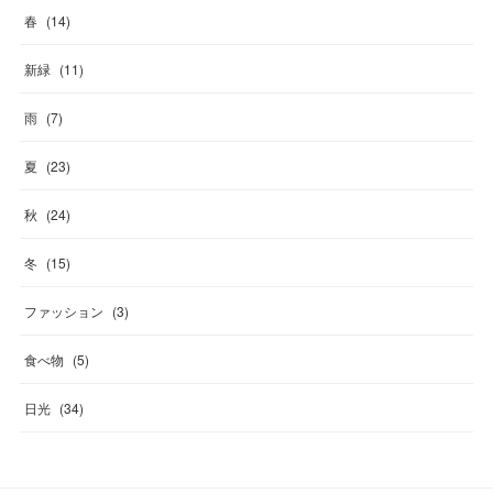
春
(
14
)
新緑
(
11
)
雨
(
7
)
夏
(
23
)
秋
(
24
)
冬
(
15
)
ファッション
(
3
)
食べ物
(
5
)
日光
(
34
)