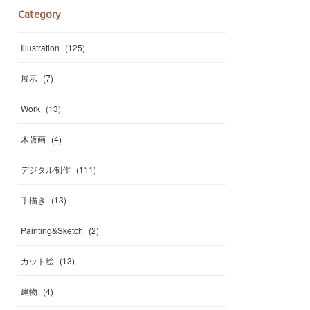
Category
Illustration
(
125
)
展示
(
7
)
Work
(
13
)
木版画
(
4
)
デジタル制作
(
111
)
手描き
(
13
)
Painting&Sketch
(
2
)
カット絵
(
13
)
建物
(
4
)