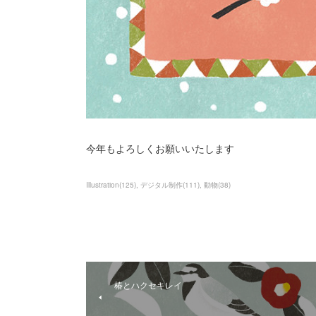
今年もよろしくお願いいたします
Illustration
(
125
)
デジタル制作
(
111
)
動物
(
38
)
椿とハクセキレイ