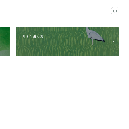
サギと田んぼ