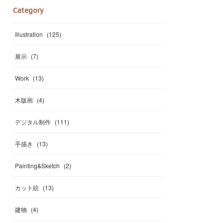
Category
Illustration
(
125
)
展示
(
7
)
Work
(
13
)
木版画
(
4
)
デジタル制作
(
111
)
手描き
(
13
)
Painting&Sketch
(
2
)
カット絵
(
13
)
建物
(
4
)