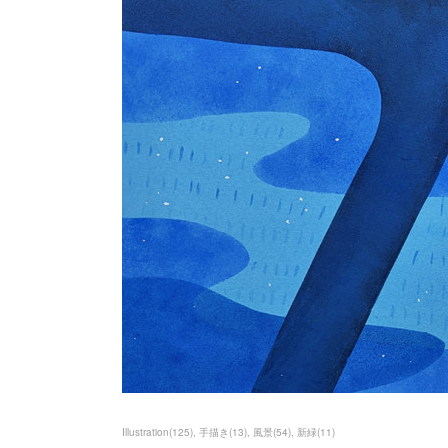
Illustration
(
125
)
手描き
(
13
)
風景
(
54
)
新緑
(
11
)