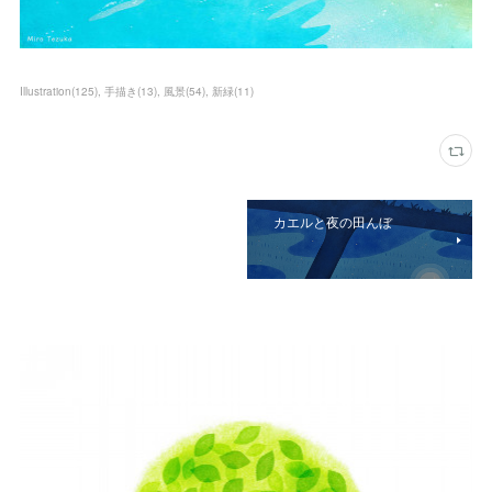
Illustration
(
125
)
手描き
(
13
)
風景
(
54
)
新緑
(
11
)
カエルと夜の田んぼ