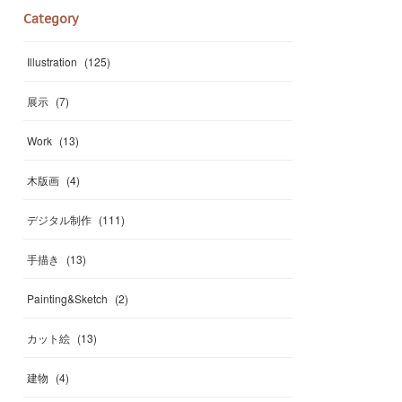
Category
Illustration
(
125
)
展示
(
7
)
Work
(
13
)
木版画
(
4
)
デジタル制作
(
111
)
手描き
(
13
)
Painting&Sketch
(
2
)
カット絵
(
13
)
建物
(
4
)