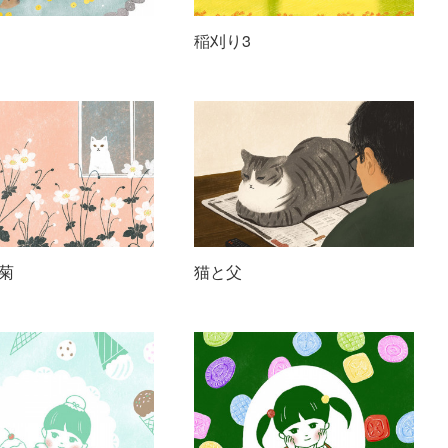
稲刈り3
菊
猫と父