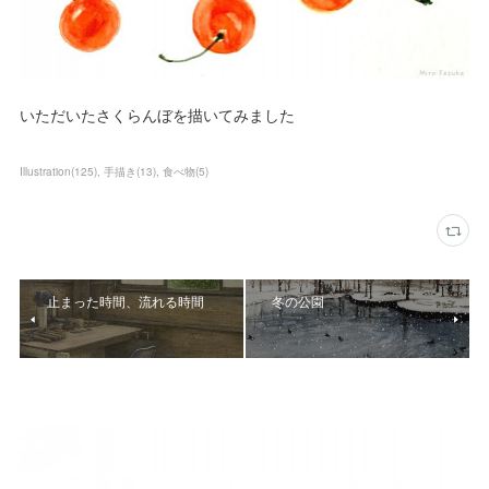
いただいたさくらんぼを描いてみました
Illustration
(
125
)
手描き
(
13
)
食べ物
(
5
)
止まった時間、流れる時間
冬の公園